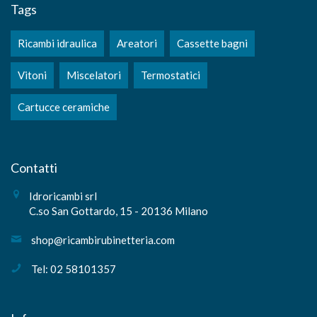
Tags
Ricambi idraulica
Areatori
Cassette bagni
Vitoni
Miscelatori
Termostatici
Cartucce ceramiche
Contatti
Idroricambi srl
C.so San Gottardo, 15 - 20136 Milano
shop@ricambirubinetteria.com
Tel: 02 58101357