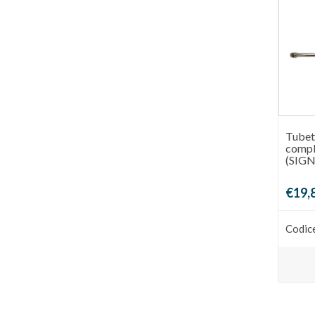
Tubet
compl
(SIG
€19,
Codic