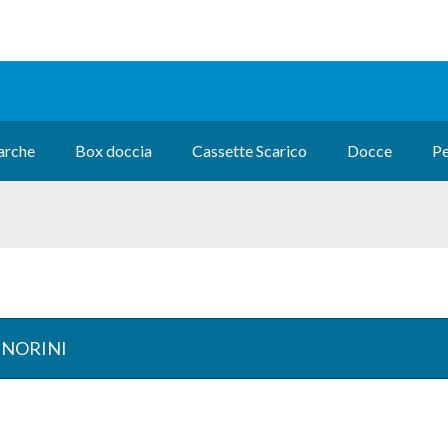
rche
Box doccia
Cassette Scarico
Docce
Pe
GNORINI