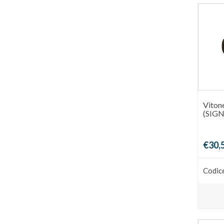
Vitone
(SIG
€30,
Codic