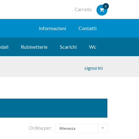
0
Carrello
Informazioni
Contatti
dali
Rubinetterie
Scarichi
Wc
signorini
Ordina per:
Rilevanza