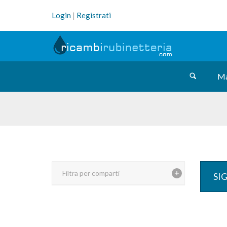
Login
|
Registrati
Ma
Filtra per comparti
SI