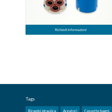
Richiedi informazioni
Tags
Ricambi idraulica
Areatori
Cassette bagni