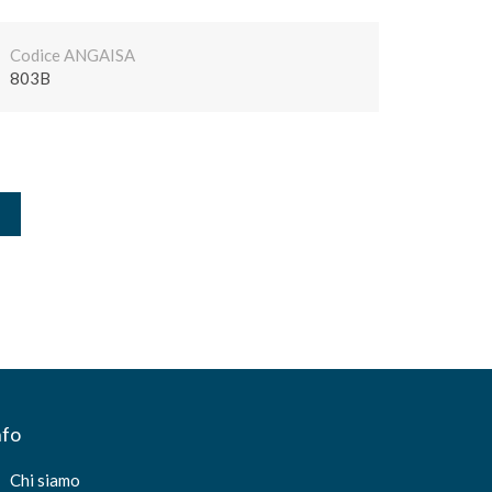
Codice ANGAISA
803B
nfo
Chi siamo