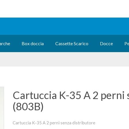
rche
Box doccia
Cassette Scarico
Docce
Pe
Cartuccia K-35 A 2 perni 
(803B)
Cartuccia K-35 A 2 perni senza distributore