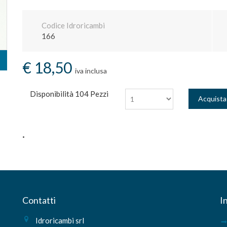
Codice Idroricambi
166
€ 18,50
iva inclusa
Disponibilità
104 Pezzi
Acquista
.
Contatti
I
Idroricambi srl