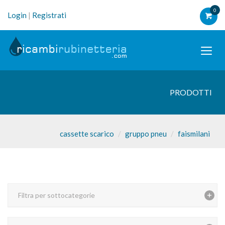
0
Login
|
Registrati
PRODOTTI
cassette scarico
gruppo pneu
faismilani
Filtra per sottocategorie