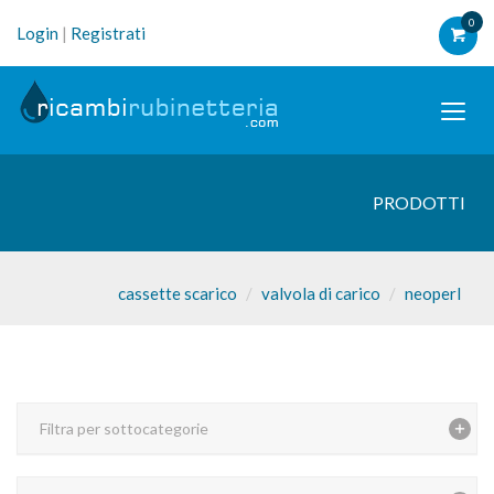
0
Login
|
Registrati
PRODOTTI
cassette scarico
valvola di carico
neoperl
Filtra per sottocategorie