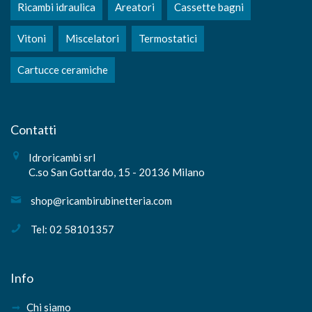
Ricambi idraulica
Areatori
Cassette bagni
Vitoni
Miscelatori
Termostatici
Cartucce ceramiche
Contatti
Idroricambi srl
C.so San Gottardo, 15 - 20136 Milano
shop@ricambirubinetteria.com
Tel: 02 58101357
Info
Chi siamo